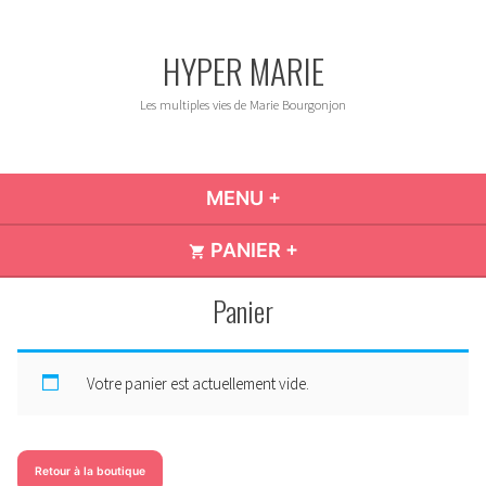
Accéder
au
HYPER MARIE
contenu
Les multiples vies de Marie Bourgonjon
MENU
+
DÉPLIÉ
RÉDUIT
PANIER
+
DÉPLIÉ
RÉDUIT
Panier
Votre panier est actuellement vide.
Retour à la boutique