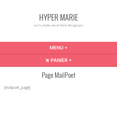
Accéder
au
HYPER MARIE
contenu
Les multiples vies de Marie Bourgonjon
MENU
+
DÉPLIÉ
RÉDUIT
PANIER
+
DÉPLIÉ
RÉDUIT
Page MailPoet
[mailpoet_page]